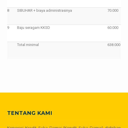
8
SIBUHAR + biaya administrasinya
70.000
9
Baju seragam KKSD
60.000
Total minimal
638.000
TENTANG KAMI
Koperasi Kredit Suka Damai (Kopdit Suka Damai) didirikan