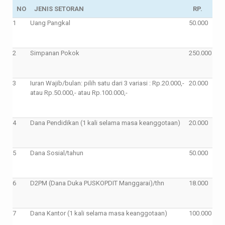
NO
JENIS SETORAN
RP.
1
Uang Pangkal
50.000
2
Simpanan Pokok
250.000
3
Iuran Wajib/bulan: pilih satu dari 3 variasi : Rp.20.000,-
20.000
atau Rp.50.000,- atau Rp.100.000,-
4
Dana Pendidikan (1 kali selama masa keanggotaan)
20.000
5
Dana Sosial/tahun
50.000
6
D2PM (Dana Duka PUSKOPDIT Manggarai)/thn
18.000
7
Dana Kantor (1 kali selama masa keanggotaan)
100.000