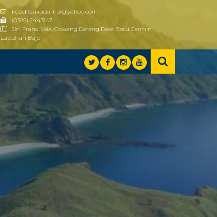
kopditsukadamai@yahoo.com
(0385) 2443147
Jln. Frans Nala, Cowang Dereng Desa Batu Cermin
Labuhan Bajo