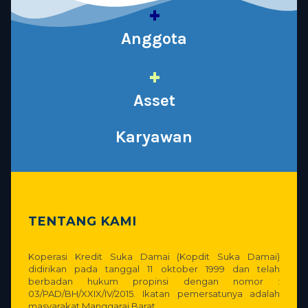
+
Anggota
+
Asset
Karyawan
TENTANG KAMI
Koperasi Kredit Suka Damai (Kopdit Suka Damai)
didirikan pada tanggal 11 oktober 1999 dan telah
berbadan hukum propinsi dengan nomor :
03/PAD/BH/XXIX/IV/2015. Ikatan pemersatunya adalah
masyarakat Manggarai Barat