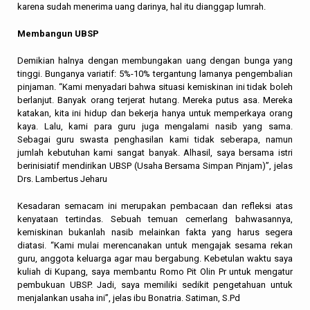
karena sudah menerima uang darinya, hal itu dianggap lumrah.
Membangun UBSP
Demikian halnya dengan membungakan uang dengan bunga yang
tinggi. Bunganya variatif: 5%-10% tergantung lamanya pengembalian
pinjaman. “Kami menyadari bahwa situasi kemiskinan ini tidak boleh
berlanjut. Banyak orang terjerat hutang. Mereka putus asa. Mereka
katakan, kita ini hidup dan bekerja hanya untuk memperkaya orang
kaya. Lalu, kami para guru juga mengalami nasib yang sama.
Sebagai guru swasta penghasilan kami tidak seberapa, namun
jumlah kebutuhan kami sangat banyak. Alhasil, saya bersama istri
berinisiatif mendirikan UBSP (Usaha Bersama Simpan Pinjam)”, jelas
Drs. Lambertus Jeharu
Kesadaran semacam ini merupakan pembacaan dan refleksi atas
kenyataan tertindas. Sebuah temuan cemerlang bahwasannya,
kemiskinan bukanlah nasib melainkan fakta yang harus segera
diatasi. “Kami mulai merencanakan untuk mengajak sesama rekan
guru, anggota keluarga agar mau bergabung. Kebetulan waktu saya
kuliah di Kupang, saya membantu Romo Pit Olin Pr
untuk mengatur
pembukuan UBSP. Jadi, saya memiliki sedikit pengetahuan untuk
menjalankan usaha ini”, jelas ibu Bonatria. Satiman, S.Pd