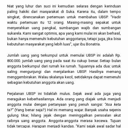
Niat yang luhur dan suci ini kemudian selaras dengan kerinduan
paling hakiki dari masyarakat di Suka. Karena itu, dalam tempo
singkat, direncanakan pertemuan untuk membahas UBSP. “Hadir
waktu pertemuan itu 12 orang. Masing-masing sepakat untuk
menyerahkan uang pangkal, sumbangan wajib dan sumbangan
sukarela. Kami sangat optimis, apa yang kami mulai ini akan berhasil,
bukan hanya memenuhi kebutuhan anggotanya, tetapi juga, jika bisa
kebutuhan masyarakat yang lebih luas”, ujar ibu Bonatria.
Jumlah uang yang terkumpul untuk memulai UBSP ini adalah Rp.
800.000. jumlah uang yang pada saat itu cukup besar. Setiap bulan
anggota berkumpul dari rumah ke rumah. Tujuannya ada dua: untuk
saling mengunjungi dan menjalankan UBSP. Hasilnya memang
menggembirakan. Walau skalanya kecil, setidaknya dapat memenuhi
sebagian kebutuhan anggota akan uang.
Perjalanan UBSP ini tidaklah mulus. Sejak awal ada juga yang
meragukan keberhasilannya. Ada orang yang diajak untuk menjadi
anggota mulai dengan pertanyaan yang penuh sangsi:
“Asa keta
ta?”
(Yang benar saja?) Hal ini memang wajar. Banyak usaha sejenis
gulung tikar, hilang jejak dengan meninggalkan persoalan akut
raibnya uang anggota. Anggota-anggota merasa kecewa. Tujuan
tidak tercapai. Harapan menjadi kandas. “Kami sejak awal sadar hal