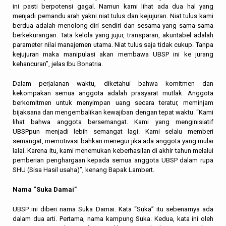
ini pasti berpotensi gagal. Namun kami lihat ada dua hal yang
menjadi pemandu arah yakni niat tulus dan kejujuran. Niat tulus kami
berdua adalah menolong diri sendiri dan sesama yang sama-sama
berkekurangan. Tata kelola yang jujur, transparan, akuntabel adalah
parameter nilai manajemen utama. Niat tulus saja tidak cukup. Tanpa
kejujuran maka manipulasi akan membawa UBSP ini ke jurang
kehancuran”, jelas Ibu Bonatria.
Dalam perjalanan waktu, diketahui bahwa komitmen dan
kekompakan semua anggota adalah prasyarat mutlak. Anggota
berkomitmen untuk menyimpan uang secara teratur, meminjam
bijaksana dan mengembalikan kewajiban dengan tepat waktu. “Kami
lihat bahwa anggota bersemangat. Kami yang menginisiatif
UBSPpun menjadi lebih semangat lagi. Kami selalu memberi
semangat, memotivasi bahkan menegur jika ada anggota yang mulai
lalai. Karena itu, kami menemukan keberhasilan di akhir tahun melalui
pemberian penghargaan kepada semua anggota UBSP dalam rupa
SHU (Sisa Hasil usaha)”, kenang Bapak Lambert.
Nama “Suka Damai”
UBSP ini diberi nama Suka Damai. Kata “Suka” itu sebenarnya ada
dalam dua arti. Pertama, nama kampung Suka. Kedua, kata ini oleh