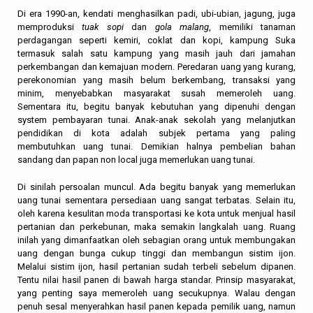
Di era 1990-an, kendati menghasilkan padi, ubi-ubian, jagung, juga
memproduksi
tuak sopi
dan
gola malang
, memiliki tanaman
perdagangan seperti kemiri, coklat dan kopi, kampung Suka
termasuk salah satu kampung yang masih jauh dari jamahan
perkembangan dan kemajuan modern. Peredaran uang yang kurang,
perekonomian yang masih belum berkembang, transaksi yang
minim, menyebabkan masyarakat susah memeroleh uang.
Sementara itu, begitu banyak kebutuhan yang dipenuhi dengan
system pembayaran tunai. Anak-anak sekolah yang melanjutkan
pendidikan di kota adalah subjek pertama yang paling
membutuhkan uang tunai. Demikian halnya pembelian bahan
sandang dan papan non local juga memerlukan uang tunai.
Di sinilah persoalan muncul. Ada begitu banyak yang memerlukan
uang tunai sementara persediaan uang sangat terbatas. Selain itu,
oleh karena kesulitan moda transportasi ke kota untuk menjual hasil
pertanian dan perkebunan, maka semakin langkalah uang. Ruang
inilah yang dimanfaatkan oleh sebagian orang untuk membungakan
uang dengan bunga cukup tinggi dan membangun sistim ijon.
Melalui sistim ijon, hasil pertanian sudah terbeli sebelum dipanen.
Tentu nilai hasil panen di bawah harga standar. Prinsip masyarakat,
yang penting saya memeroleh uang secukupnya. Walau dengan
penuh sesal menyerahkan hasil panen kepada pemilik uang, namun