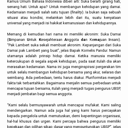
Kamus Umum Bahasa Indonesia diberi arti: Suka berarti girang hati,
senang hati. Untuk apa? Untuk membangun kehidupan yang damai.
Kedamaian menjadi salah satu tujuan (
finality
). Ia bukan saja sebuah
situasi atau kondisi, melainkan lebih dari itu, suatu kenyataan
universal yang menjadi isi hakikat kemanusiaan dan kehidupannya.
Memang di kemudian hari nama ini memiliki akronim: Suka Damai
(
S
impanan
U
ntuk
K
esejahteraan
A
nggota
da
n Ke
ma
juan
I
nsani).
“Pak Lambert suka sekali membuat akronim. Kepanjangan dari Suka
Damai pak Lambert yang buat”, jelas Bapak Kornelis Pandur. Namun
utamanya adalah prinsip hidup damai. Ketika manusia memiliki
ketercukupan di segala aspek kehidupan, pada saat itulah dia akan
merasakan kedamaian. Nama ini juga menginspirasi pergerakan tim
untuk selalu membangun kehidupan bersama yang akur, selaras dan
seimbang. Ada perbedaan, tentu harus diakui. Pluriformitas menjadi
fakta tak terbantahkan. Bagaimana menjalin semua perbedaan untuk
mencapai tujuan bersama, itulah yang menjadi tugas pengurus UBSP,
menjadi jembatan bagi semua anggota.
“Kami selalu bermusyawarah untuk mencapai mufakat. Kami saling
mendengarkan. Namun ada juga hal yang kami harus percayakan
kepada pengelola untuk memutuskan, demi kepentingan organisasi,
hal-hal khusus dan urgen. Kami percaya bahwa pengurus memiliki
kepekaan dan pilihan sikap dasar yang menguntungkan UBSP”, jelas