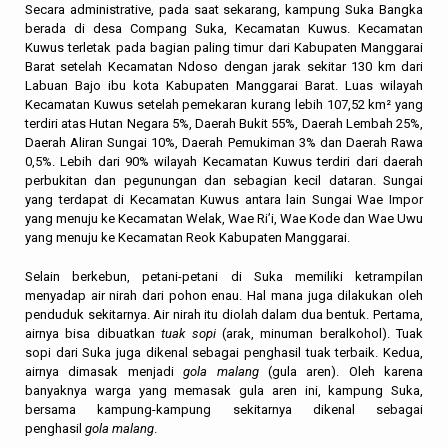
Secara administrative, pada saat sekarang, kampung Suka Bangka
berada di desa Compang Suka, Kecamatan Kuwus. Kecamatan
Kuwus terletak pada bagian paling timur dari Kabupaten Manggarai
Barat setelah Kecamatan Ndoso dengan jarak sekitar 130 km dari
Labuan Bajo ibu kota Kabupaten Manggarai Barat. Luas wilayah
Kecamatan Kuwus setelah pemekaran kurang lebih 107,52 km² yang
terdiri atas Hutan Negara 5%, Daerah Bukit 55%, Daerah Lembah 25%,
Daerah Aliran Sungai 10%, Daerah Pemukiman 3% dan Daerah Rawa
0,5%. Lebih dari 90% wilayah Kecamatan Kuwus terdiri dari daerah
perbukitan dan pegunungan dan sebagian kecil dataran. Sungai
yang terdapat di Kecamatan Kuwus antara lain Sungai Wae Impor
yang menuju ke Kecamatan Welak, Wae Ri’i, Wae Kode dan Wae Uwu
yang menuju ke Kecamatan Reok Kabupaten Manggarai.
Selain berkebun, petani-petani di Suka memiliki ketrampilan
menyadap air nirah dari pohon enau. Hal mana juga dilakukan oleh
penduduk sekitarnya. Air nirah itu diolah dalam dua bentuk. Pertama,
airnya bisa dibuatkan
tuak sopi
(arak, minuman beralkohol). Tuak
sopi dari Suka juga dikenal sebagai penghasil tuak terbaik. Kedua,
airnya dimasak menjadi
gola malang
(gula aren). Oleh karena
banyaknya warga yang memasak gula aren ini, kampung Suka,
bersama kampung-kampung sekitarnya dikenal sebagai
penghasil
gola malang
.