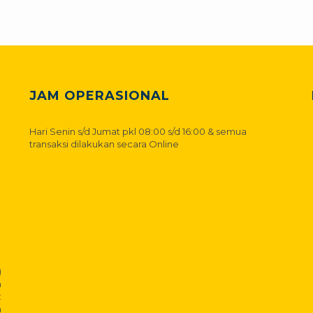
JAM OPERASIONAL
Hari Senin s/d Jumat pkl 08:00 s/d 16:00 & semua
transaksi dilakukan secara Online
)
h
:
h