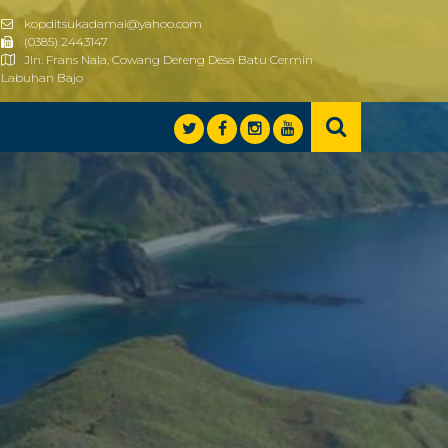
kopditsukadamai@yahoo.com
(0385) 2443147
Jln. Frans Nala, Cowang Dereng Desa Batu Cermin
Labuhan Bajo