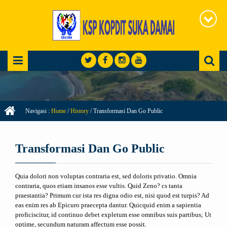
Navigasi :
Home
/
History
/
Transformasi Dan Go Public
Transformasi Dan Go Public
Quia dolori non voluptas contraria est, sed doloris privatio. Omnia
contraria, quos etiam insanos esse vultis. Quid Zeno? cs tanta
praestantia? Primum cur ista res digna odio est, nisi quod est turpis? Ad
eas enim res ab Epicuro praecepta dantur. Quicquid enim a sapientia
proficiscitur, id continuo debet expletum esse omnibus suis partibus; Ut
optime, secundum naturam affectum esse possit.