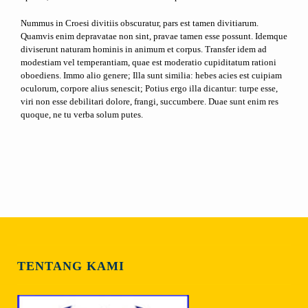
Nummus in Croesi divitiis obscuratur, pars est tamen divitiarum.
Quamvis enim depravatae non sint, pravae tamen esse possunt. Idemque
diviserunt naturam hominis in animum et corpus. Transfer idem ad
modestiam vel temperantiam, quae est moderatio cupiditatum rationi
oboediens. Immo alio genere; Illa sunt similia: hebes acies est cuipiam
oculorum, corpore alius senescit; Potius ergo illa dicantur: turpe esse,
viri non esse debilitari dolore, frangi, succumbere. Duae sunt enim res
quoque, ne tu verba solum putes.
TENTANG KAMI