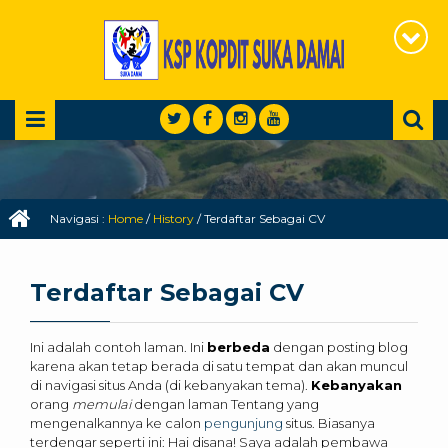
Navigasi :
Home
/
History
/
Terdaftar Sebagai CV
Terdaftar Sebagai CV
Ini adalah contoh laman. Ini
berbeda
dengan posting blog
karena akan tetap berada di satu tempat dan akan muncul
di navigasi situs Anda (di kebanyakan tema).
Kebanyakan
orang
memulai
dengan laman Tentang yang
mengenalkannya ke calon
pengunjung
situs. Biasanya
terdengar seperti ini: Hai disana! Saya adalah pembawa