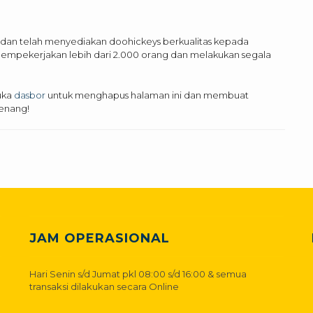
 dan telah menyediakan doohickeys berkualitas kepada
Z mempekerjakan lebih dari 2.000 orang dan melakukan segala
uka
dasbor
untuk menghapus halaman ini dan membuat
enang!
JAM OPERASIONAL
Hari Senin s/d Jumat pkl 08:00 s/d 16:00 & semua
transaksi dilakukan secara Online