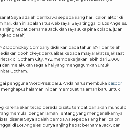
isana! Saya adalah pembawa sepeda siang hari, calon aktor di
 hari, dan ini adalah situs web saya. Saya tinggal di Los Angeles,
 anjing hebat bernama Jack, dan saya suka piña colada. (Dan
ngkap basah).
YZ Doohickey Company didirikan pada tahun 1971, dan telah
diakan doohickeys berkualitas kepada masyarakat sejak saat
Terletak di Gotham City, XYZ mempekerjakan lebih dari 2.000
g dan melakukan segala hal yang mengagumkan untuk
nitas Gotham.
gai pengguna WordPress baru, Anda harus membuka
dasbor
k menghapus halaman ini dan membuat halaman baru untuk
log karena akan tetap berada di satu tempat dan akan muncul di
n orang memulai dengan laman Tentang yang mengenalkannya
ni:Hai disana! Saya adalah pembawa sepeda siang hari, calon
 tinggal di Los Angeles, punya anjing hebat bernama Jack, dan