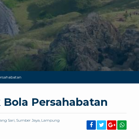
ersahabatan
 Bola Persahabatan
impang Sari, Sumber Jaya, Lampung