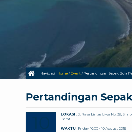
Navigasi :
Home
/
Event
/
Pertandingan Sepak Bola P
Pertandingan Sepak
10
LOKASI
: Jl. Raya Lintas Liwa No. 39, S
Barat
WAKTU
: Friday, 10:00 - 10 August 2018