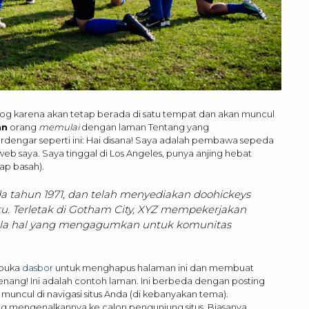
og karena akan tetap berada di satu tempat dan akan muncul
an
orang
memulai
dengan laman Tentang yang
terdengar seperti ini: Hai disana! Saya adalah pembawa sepeda
s web saya. Saya tinggal di Los Angeles, punya anjing hebat
ap basah).
da tahun 1971, dan telah menyediakan doohickeys
itu. Terletak di Gotham City, XYZ mempekerjakan
gala hal yang mengagumkan untuk komunitas
mbuka
dasbor
untuk menghapus halaman ini dan membuat
nang! Ini adalah contoh laman. Ini berbeda dengan posting
muncul di navigasi situs Anda (di kebanyakan tema).
 mengenalkannya ke calon pengunjung situs. Biasanya