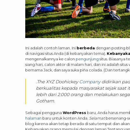
Ini adalah contoh laman. Ini
berbeda
dengan posting bl
di navigasi situs Anda (di kebanyakan tema).
Kebanyak
mengenalkannya ke calon
pengunjung
situs. Biasanya 
siang hari, calon aktor di malam hari, dan ini adalah situ
bernama Jack, dan saya suka piña colada. (Dan tertangk
.The XYZ Doohickey
Company
didirikan pa
berkualitas kepada masyarakat sejak saat 
lebih dari 2.000 orang dan melakukan se
Gotham.
Sebagai pengguna
WordPress
baru, Anda harus me
halaman
baru untuk konten Anda.
Selamat
bersenang-se
blog karena akan tetap berada di satu tempat dan akan 
Kebanyakan orang memulai dengan laman Tentang yang