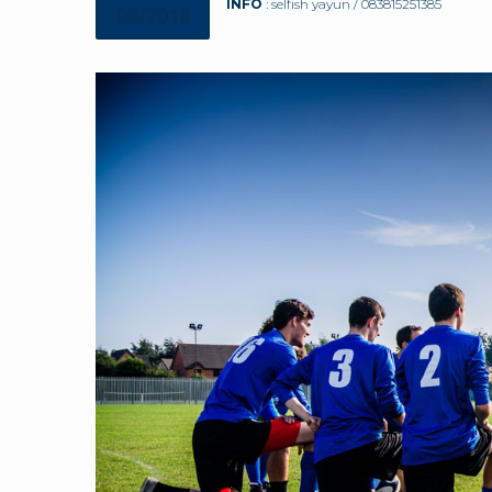
INFO
: selfish yayun / 083815251385
08/2018