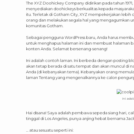
The XYZ Doohickey Company didirikan pada tahun 1971, 
menyediakan doohickeys berkualitas kepada masyarakat
itu. Terletak di Gotham City, XYZ mempekerjakan lebih d
orang dan melakukan segala hal yang mengagumkan u
komunitas Gotham.
Sebagai pengguna WordPress baru, Anda harus memb
untuk menghapus halaman ini dan membuat halaman b
konten Anda. Selamat bersenang-senang!
Ini adalah contoh laman. Ini berbeda dengan posting bl
akan tetap berada di satu tempat dan akan muncul di nav
Anda (di kebanyakan tema). Kebanyakan orang memul
laman Tentang yang mengenalkannya ke calon pengunjung
ini ada
Hai disana! Saya adalah pembawa sepeda siang hari, calo
tinggal di Los Angeles, punya anjing hebat bernama Jack
… atau sesuatu seperti ini: