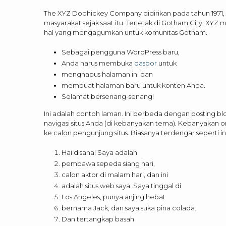
The XYZ Doohickey Company didirikan pada tahun 1971,
masyarakat sejak saat itu. Terletak di Gotham City, XY
hal yang mengagumkan untuk komunitas Gotham.
Sebagai pengguna WordPress baru,
Anda harus membuka
dasbor
untuk
menghapus halaman ini dan
membuat halaman baru untuk konten Anda.
Selamat bersenang-senang!
Ini adalah contoh laman. Ini berbeda dengan posting b
navigasi situs Anda (di kebanyakan tema). Kebanyaka
ke calon pengunjung situs. Biasanya terdengar seperti ini
Hai disana! Saya adalah
pembawa sepeda siang hari,
calon aktor di malam hari, dan ini
adalah situs web saya. Saya tinggal di
Los Angeles, punya anjing hebat
bernama Jack, dan saya suka piña colada.
Dan tertangkap basah