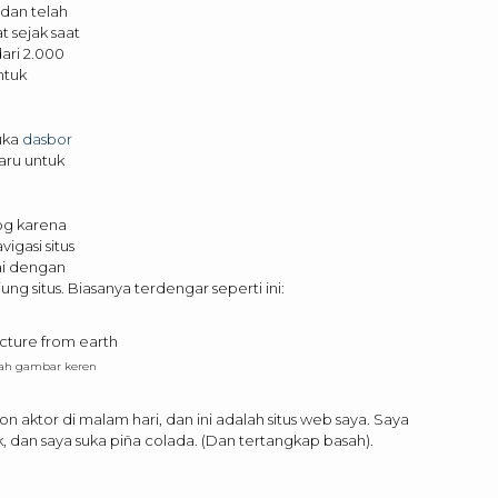
dan telah
 sejak saat
ari 2.000
ntuk
uka
dasbor
aru untuk
og karena
igasi situs
ai dengan
 situs. Biasanya terdengar seperti ini:
lah gambar keren
n aktor di malam hari, dan ini adalah situs web saya. Saya
, dan saya suka piña colada. (Dan tertangkap basah).