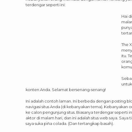
terdengar seperti ini:
Hai d
malam
punya
terta
The X
menye
itu. 
oran
komu
Seba
untu
konten Anda. Selamat bersenang-senang!
Ini adalah contoh laman. Ini berbeda dengan posting b
navigasi situs Anda (di kebanyakan tema). Kebanyaka
ke calon pengunjung situs. Biasanya terdengar seperti i
aktor di malam hari, dan ini adalah situs web saya. Saya
saya suka piña colada. (Dan tertangkap basah).