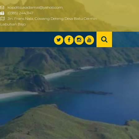
kopditsukadamai@yahoo.com
(0385) 2443147
Jln. Frans Nala, Cowang Dereng Desa Batu Cermin
Labuhan Bajo